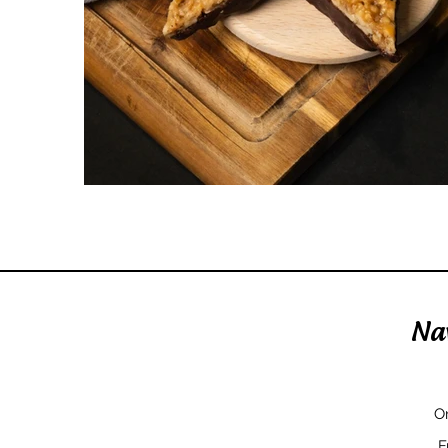
Na
O
F