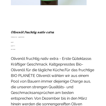
Olivenöl fruchtig nativ extra
Artikelnummer:
Artikelnummer:
3445020222501
3445020222501
Preis
9,95 €
9,95 €
9,95 €/ 1l
pro
inkl. MwSt.
1
Liter
Olivenöl fruchtig nativ extra - Erste Güteklasse.
Kräftiger Geschmack. Kaltgepresstes Bio-
Olivenöl für die tägliche Küche.Für das fruchtige
BIO PLANÈTE Olivenöl wählen wir aus einem
Pool von Bauern immer diejenige Charge aus,
die unseren strengen Qualitäts- und
Geschmacksansprüchen am besten
entsprechen. Von Dezember bis in den März
hinein werden die sonnengereiften Oliven